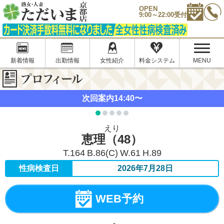
OPEN
9:00～22:00受付
新着情報
出勤情報
女性紹介
料金システム
MENU
次回案内
14:40〜
えり
恵理
（48）
T
164
B
86(C)
W
61
H
89
性病検査日
2026年7月28日
WEB予約