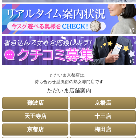
ただいま京都店は、
待ち合わせ型風俗の熟女専門店です
ただいま店舗案内
難波店
京橋店
天王寺店
十三店
京都店
梅田店