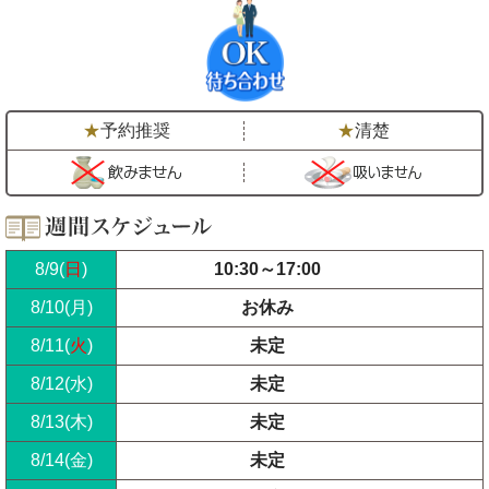
予約推奨
清楚
8/9(
日
)
10:30
～
17:00
8/10(
月
)
お休み
8/11(
火
)
未定
8/12(
水
)
未定
8/13(
木
)
未定
8/14(
金
)
未定