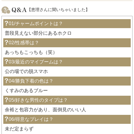
【恵理さんに聞いちゃいました】
01/チャームポイントは？
普段見えない部分にあるホクロ
02/性感帯は？
あっちもこっちも（笑）
03/最近のマイブームは？
公の場での脱スマホ
04/勝負下着の色は？
くすみのあるブルー
05/好きな男性のタイプは？
余裕と包容力があり、面倒見のいい人
06/得意なプレイは？
未だ定まらず