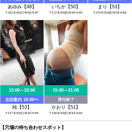
あゆみ【48】
いちか【50】
まり【53】
T
162
B
85(C)
W
60
H
87
T
172
B
83(B)
W
60
H
85
T
153
B
82(B)
W
58
H
86
13:00～22:00
15:00～21:00
18:00〜
次回案内
受付終了
純【53】
かおり【51】
T
157
B
83(C)
W
60
H
85
T
156
B
93(E)
W
62
H
94
【穴場の待ち合わせスポット】