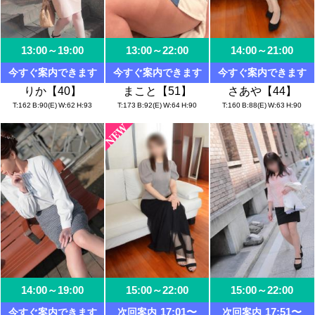
13:00～19:00
13:00～22:00
14:00～21:00
今すぐ案内できます
今すぐ案内できます
今すぐ案内できます
りか【40】
まこと【51】
さあや【44】
T
162
B
90(E)
W
62
H
93
T
173
B
92(E)
W
64
H
90
T
160
B
88(E)
W
63
H
90
14:00～19:00
15:00～22:00
15:00～22:00
17:01〜
17:51〜
今すぐ案内できます
次回案内
次回案内