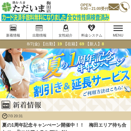
OPEN
9:00～21:00受付
新着情報
出勤情報
女性紹介
料金システム
MENU
8/7(金)
【出勤】
19
【在籍】
69
【新人】
8
7/3 20:31
夏の1周年記念キャンぺーン開催中！！ 梅田エリア待ち合