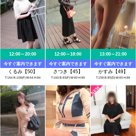
12:00～20:00
12:00～18:00
13:00～21:00
今すぐ案内できます
今すぐ案内できます
今すぐ案内できます
くるみ【50】
さつき【45】
かすみ【49】
T
164
B
108(F)
W
64
H
84
T
160
B
93(F)
W
60
H
90
T
158
B
85(D)
W
60
H
86