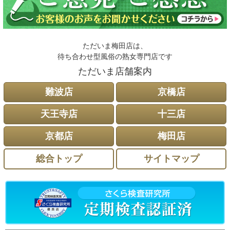
ただいま梅田店は、
待ち合わせ型風俗の熟女専門店です
ただいま店舗案内
難波店
京橋店
天王寺店
十三店
京都店
梅田店
総合トップ
サイトマップ