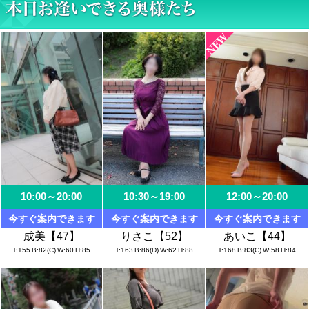
10:00～20:00
10:30～19:00
12:00～20:00
今すぐ案内できます
今すぐ案内できます
今すぐ案内できます
成美【47】
りさこ【52】
あいこ【44】
T
155
B
82(C)
W
60
H
85
T
163
B
86(D)
W
62
H
88
T
168
B
83(C)
W
58
H
84